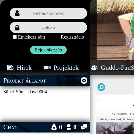
Emlékezz rám
Regisztráció
Bejelentkezés
Hírek
Projektek
Guddo-FanS
Projekt állapot
Sün + Sün = dave9004
P.A. Works |
12
akció, démonok, fantasy, 
Chat
0
0