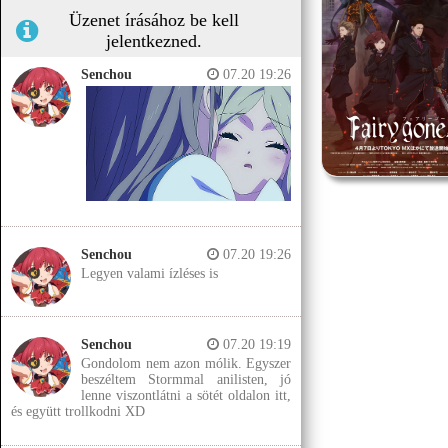
Üzenet írásához be kell
jelentkezned.
Senchou
07.20 19:26
Senchou
07.20 19:26
Legyen valami ízléses is
Senchou
07.20 19:19
Gondolom nem azon mólik. Egyszer
beszéltem Stormmal anilisten, jó
lenne viszontlátni a sötét oldalon itt,
és együtt trollkodni XD