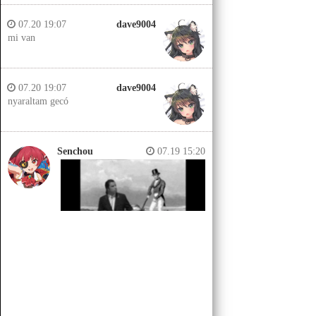
07.20 19:07
dave9004
mi van
07.20 19:07
dave9004
nyaraltam gecó
Senchou
07.19 15:20
Senchou
07.19 15:14
Jobb helyeken a döglött lovakat
kiássák és megerőszakolják, aztán
visszatemetik.