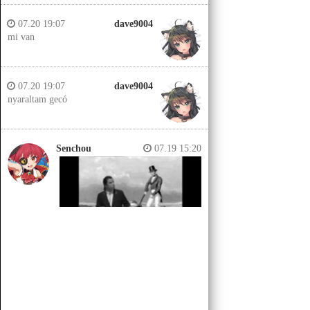
07.20 19:07
dave9004
mi van
07.20 19:07
dave9004
nyaraltam gecó
Senchou
07.19 15:20
Senchou
07.19 15:14
Jobb helyeken a döglött lovakat
kiássák és megerőszakolják, aztán
visszatemetik.