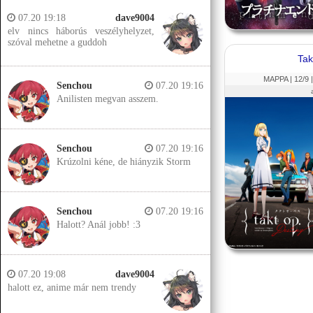
07.20 19:18
dave9004
elv nincs háborús veszélyhelyzet,
szóval mehetne a guddoh
Tak
MAPPA |
12
/9 
Senchou
07.20 19:16
Anilisten megvan asszem.
Senchou
07.20 19:16
Krúzolni kéne, de hiányzik Storm
Senchou
07.20 19:16
Halott? Anál jobb! :3
07.20 19:08
dave9004
halott ez, anime már nem trendy