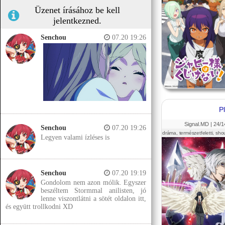
Üzenet írásához be kell
jelentkezned.
Senchou
07.20 19:26
P
Signal.MD |
24
/1
Senchou
07.20 19:26
dráma, természetfeletti, sho
Legyen valami ízléses is
Senchou
07.20 19:19
Gondolom nem azon mólik. Egyszer
beszéltem Stormmal anilisten, jó
lenne viszontlátni a sötét oldalon itt,
és együtt trollkodni XD