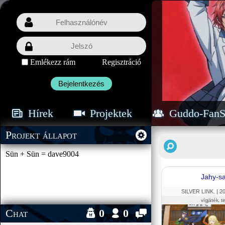
Emlékezz rám
Regisztráció
Bejelentkezés
Hírek
Projektek
Guddo-FanS
Projekt állapot
Sün + Sün = dave9004
Jahy-sa
SILVER LINK. |
2
vígjáték, t
Chat
0
0