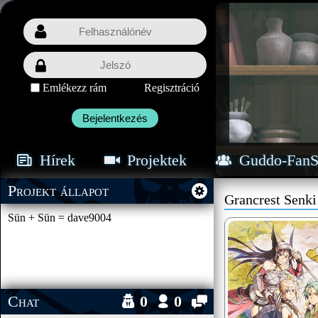
Emlékezz rám
Regisztráció
Bejelentkezés
Hírek
Projektek
Guddo-FanS
Projekt állapot
Grancrest Senki
Sün + Sün = dave9004
Chat
0
0