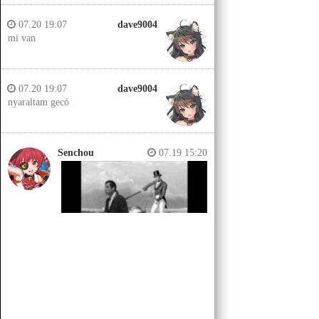
07.20 19:07
dave9004
mi van
07.20 19:07
dave9004
nyaraltam gecó
Senchou
07.19 15:20
Senchou
07.19 15:14
Jobb helyeken a döglött lovakat
kiássák és megerőszakolják, aztán
visszatemetik.