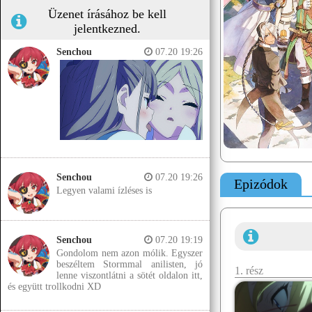
Üzenet írásához be kell
jelentkezned.
Senchou
07.20 19:26
Senchou
07.20 19:26
Epizódok
Legyen valami ízléses is
Senchou
07.20 19:19
Gondolom nem azon mólik. Egyszer
beszéltem Stormmal anilisten, jó
1. rész
lenne viszontlátni a sötét oldalon itt,
és együtt trollkodni XD