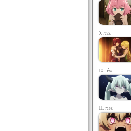
07.19 12:38
f.norbert1998
Döglött lovat hagyd aludni
9. rész
Senchou
07.15 17:53
10. rész
Senchou
07.15 17:51
:3
11. rész
Senchou
07.15 17:50