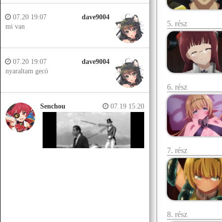
07.20 19:07
dave9004
5. rész
mi van
07.20 19:07
dave9004
nyaraltam gecó
6. rész
Senchou
07.19 15:20
7. rész
Senchou
07.19 15:14
Jobb helyeken a döglött lovakat
kiássák és megerőszakolják, aztán
8. rész
visszatemetik.