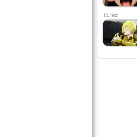
12. rész
Senchou
07.15 17:43
egy két há!
Senchou
07.15 17:42
posztoljunk yuri vagy gay tartalmat
Senchou
07.15 17:42
éllesszük fel
Senchou
07.15 17:42
am ez a platform méf létezik? :D