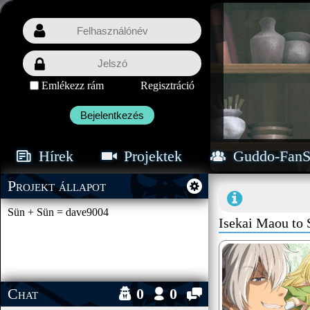
Emlékezz rám
Regisztráció
Bejelentkezés
Hírek
Projektek
Guddo-FanS
Projekt állapot
Sün + Sün = dave9004
Isekai Maou to
Chat
0
0