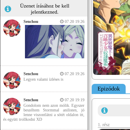
Üzenet írásához be kell
jelentkezned.
Senchou
07.20 19:26
Senchou
07.20 19:26
Legyen valami ízléses is
Epizódok
Senchou
07.20 19:19
Gondolom nem azon mólik. Egyszer
beszéltem Stormmal anilisten, jó
lenne viszontlátni a sötét oldalon itt,
és együtt trollkodni XD
1. rész