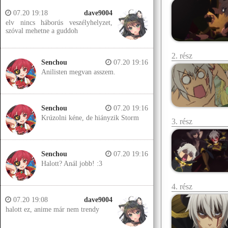
07.20 19:18
dave9004
elv nincs háborús veszélyhelyzet,
szóval mehetne a guddoh
2. rész
Senchou
07.20 19:16
Anilisten megvan asszem.
Senchou
07.20 19:16
Krúzolni kéne, de hiányzik Storm
3. rész
Senchou
07.20 19:16
Halott? Anál jobb! :3
4. rész
07.20 19:08
dave9004
halott ez, anime már nem trendy