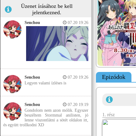
Üzenet írásához be kell
jelentkezned.
Senchou
07.20 19:26
Epizódok
Senchou
07.20 19:26
Legyen valami ízléses is
Senchou
07.20 19:19
Gondolom nem azon mólik. Egyszer
1. rész
beszéltem Stormmal anilisten, jó
lenne viszontlátni a sötét oldalon itt,
és együtt trollkodni XD