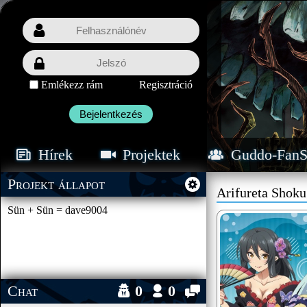
Emlékezz rám
Regisztráció
Bejelentkezés
Hírek
Projektek
Guddo-FanS
Projekt állapot
Arifureta Shoku
Sün + Sün = dave9004
Chat
0
0