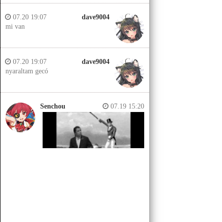
07.20 19:07
dave9004
mi van
07.20 19:07
dave9004
nyaraltam gecó
Senchou
07.19 15:20
Senchou
07.19 15:14
Jobb helyeken a döglött lovakat
kiássák és megerőszakolják, aztán
visszatemetik.