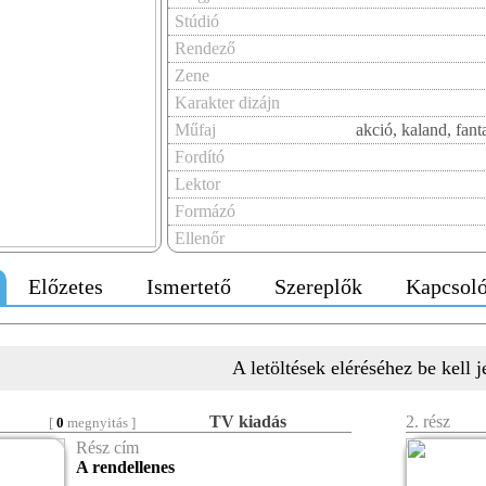
Stúdió
Rendező
Zene
Karakter dizájn
Műfaj
akció, kaland, fant
Fordító
Lektor
Formázó
Ellenőr
Előzetes
Ismertető
Szereplők
Kapcsoló
A letöltések eléréséhez be kell 
TV kiadás
2. rész
[
0
megnyitás ]
Rész cím
A rendellenes