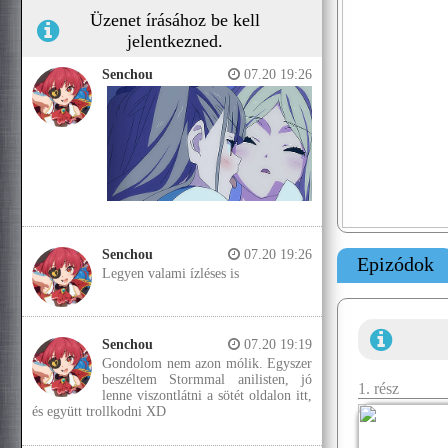
Üzenet írásához be kell
jelentkezned.
Senchou
07.20 19:26
Senchou
07.20 19:26
Epizódok
Legyen valami ízléses is
Senchou
07.20 19:19
Gondolom nem azon mólik. Egyszer
beszéltem Stormmal anilisten, jó
1. rész
lenne viszontlátni a sötét oldalon itt,
és együtt trollkodni XD