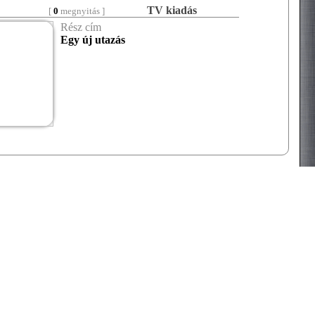
TV kiadás
[
0
megnyitás ]
Rész cím
Egy új utazás