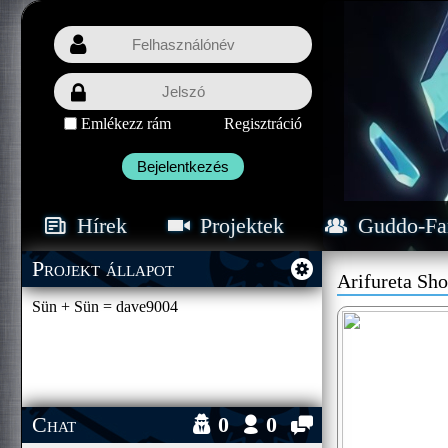
Emlékezz rám
Regisztráció
Bejelentkezés
Hírek
Projektek
Guddo-Fa
Projekt állapot
Arifureta Sh
Sün + Sün = dave9004
Chat
0
0