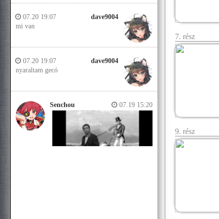
07.20 19:07
dave9004
mi van
7. rész
07.20 19:07
dave9004
nyaraltam gecó
Senchou
07.19 15:20
9. rész
Senchou
07.19 15:14
Jobb helyeken a döglött lovakat
kiássák és megerőszakolják, aztán
visszatemetik.