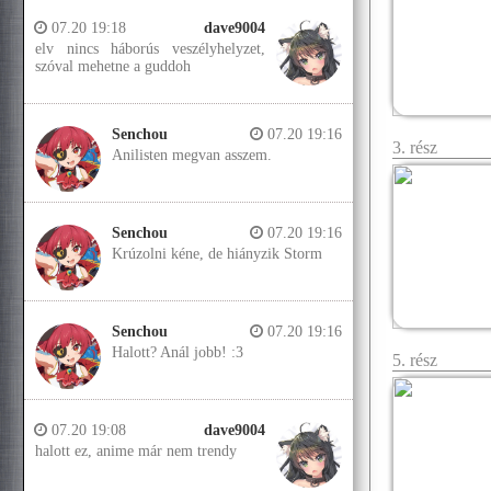
07.20 19:18
dave9004
elv nincs háborús veszélyhelyzet,
szóval mehetne a guddoh
Senchou
07.20 19:16
3. rész
Anilisten megvan asszem.
Senchou
07.20 19:16
Krúzolni kéne, de hiányzik Storm
Senchou
07.20 19:16
Halott? Anál jobb! :3
5. rész
07.20 19:08
dave9004
halott ez, anime már nem trendy