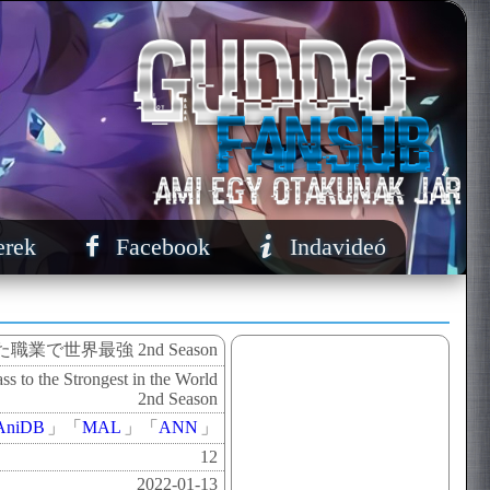
erek
Facebook
Indavideó
職業で世界最強 2nd Season
 to the Strongest in the World
2nd Season
AniDB
」
「
MAL
」
「
ANN
」
12
2022-01-13