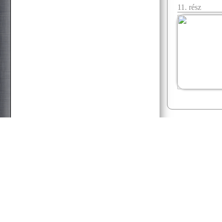
11. rész
07.19 12:38
f.norbert1998
Döglött lovat hagyd aludni
Senchou
07.15 17:53
Senchou
07.15 17:51
:3
Senchou
07.15 17:50