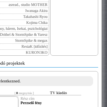
asread., studio MOTHER
Iwanaga Akira
Takahashi Ryou
Kojima Chika
asy, hárem, Isekai, pszichológiai
Drithel & StormSpike & Yaresz
StormSpike & megax
ResiaK [időzítés]
KURON3KO
dó projektek
jelentkezned.
TV kiadás
[
0
megnyitás ]
Rész cím
Perzselő fény