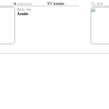
TV kiadás
12. rész
[
0
megnyitás ]
Rész cím
Árulás