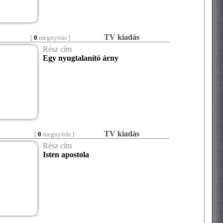
TV kiadás
[
0
megnyitás ]
Rész cím
Egy nyugtalanító árny
TV kiadás
[
0
megnyitás ]
Rész cím
Isten apostola