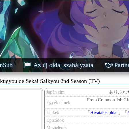
nSub
Az új oldal szabályzata
Partn
okugyou de Sekai Saikyou 2nd Season (TV)
Japán cím
ありふれた
From Common Job Class
Egyéb címek
Linkek
「
Hivatalos oldal
」
「
Epizódok
Megjelenés