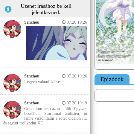
Üzenet írásához be kell
jelentkezned.
Senchou
07.20 19:26
Senchou
07.20 19:26
Epizódok
Legyen valami ízléses is
Senchou
07.20 19:19
Gondolom nem azon mólik. Egyszer
beszéltem Stormmal anilisten, jó
lenne viszontlátni a sötét oldalon itt,
és együtt trollkodni XD