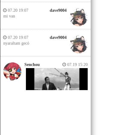
07.20 19:07
dave9004
mi van
07.20 19:07
dave9004
nyaraltam gecó
Senchou
07.19 15:20
Senchou
07.19 15:14
Jobb helyeken a döglött lovakat
kiássák és megerőszakolják, aztán
visszatemetik.