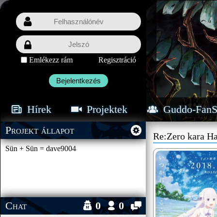
Emlékezz rám
Regisztráció
Bejelentkezés
Hírek
Projektek
Guddo-FanS
Projekt állapot
Re:Zero kara H
Sün + Sün = dave9004
Chat
0
0