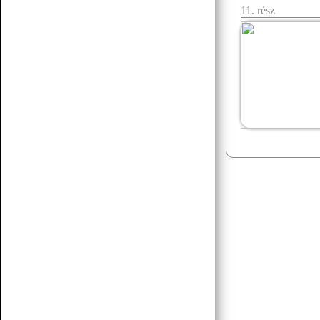
11. rész
07.19 12:38
f.norbert1998
Döglött lovat hagyd aludni
Senchou
07.15 17:53
Senchou
07.15 17:51
:3
Senchou
07.15 17:50