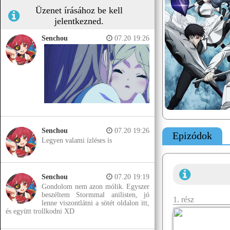
Üzenet írásához be kell
jelentkezned.
Senchou
07.20 19:26
Senchou
07.20 19:26
Epizódok
Legyen valami ízléses is
Senchou
07.20 19:19
Gondolom nem azon mólik. Egyszer
beszéltem Stormmal anilisten, jó
1. rész
lenne viszontlátni a sötét oldalon itt,
és együtt trollkodni XD