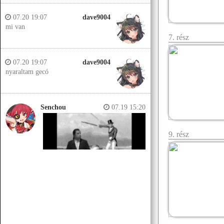
07.20 19:07
dave9004
mi van
7. rész
07.20 19:07
dave9004
nyaraltam gecó
Senchou
07.19 15:20
9. rész
Senchou
07.19 15:14
Jobb helyeken a döglött lovakat
kiássák és megerőszakolják, aztán
visszatemetik.