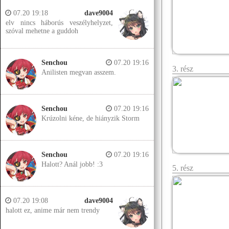
07.20 19:18
dave9004
elv nincs háborús veszélyhelyzet,
szóval mehetne a guddoh
Senchou
07.20 19:16
3. rész
Anilisten megvan asszem.
Senchou
07.20 19:16
Krúzolni kéne, de hiányzik Storm
Senchou
07.20 19:16
Halott? Anál jobb! :3
5. rész
07.20 19:08
dave9004
halott ez, anime már nem trendy