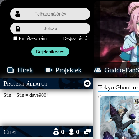
Emlékezz rám
Regisztráció
Bejelentkezés
Hírek
Projektek
Guddo-FanS
Projekt állapot
Tokyo Ghoul:re
Sün + Sün = dave9004
Chat
0
0