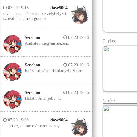
07.20 19:18
dave9004
elv nincs háborús veszélyhelyzet,
szóval mehetne a guddoh
Senchou
07.20 19:16
3. rész
Anilisten megvan asszem.
Senchou
07.20 19:16
Krúzolni kéne, de hiányzik Storm
Senchou
07.20 19:16
Halott? Anál jobb! :3
5. rész
07.20 19:08
dave9004
halott ez, anime már nem trendy