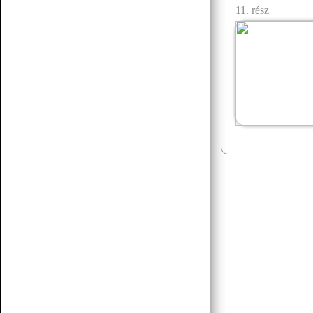
11. rész
07.19 12:38
f.norbert1998
Döglött lovat hagyd aludni
Senchou
07.15 17:53
Senchou
07.15 17:51
:3
Senchou
07.15 17:50