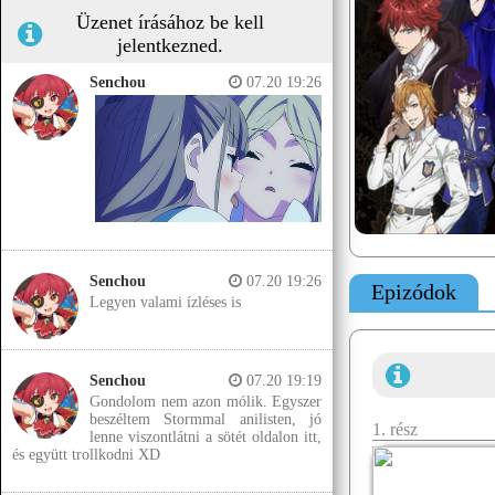
Üzenet írásához be kell
jelentkezned.
Senchou
07.20 19:26
Senchou
07.20 19:26
Epizódok
Legyen valami ízléses is
Senchou
07.20 19:19
Gondolom nem azon mólik. Egyszer
beszéltem Stormmal anilisten, jó
1. rész
lenne viszontlátni a sötét oldalon itt,
és együtt trollkodni XD