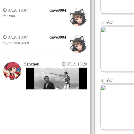
07.20 19:07
dave9004
mi van
7. rész
07.20 19:07
dave9004
nyaraltam gecó
Senchou
07.19 15:20
9. rész
Senchou
07.19 15:14
Jobb helyeken a döglött lovakat
kiássák és megerőszakolják, aztán
visszatemetik.