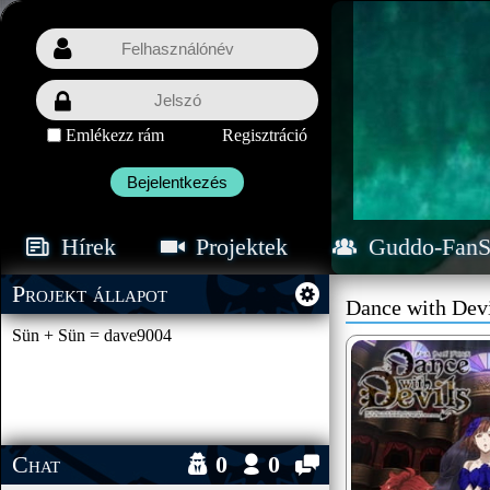
Emlékezz rám
Regisztráció
Bejelentkezés
Hírek
Projektek
Guddo-FanS
Projekt állapot
Dance with Dev
Sün + Sün = dave9004
Chat
0
0