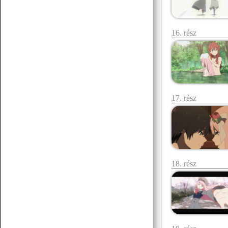
Korábbiak betöltése
16. rész
17. rész
18. rész