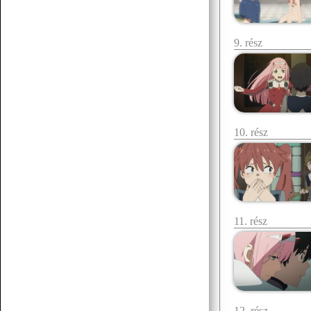
07.19 12:38
f.norbert1998
9. rész
Döglött lovat hagyd aludni
Senchou
07.15 17:53
10. rész
11. rész
Senchou
07.15 17:51
:3
Senchou
07.15 17:50
12. rész