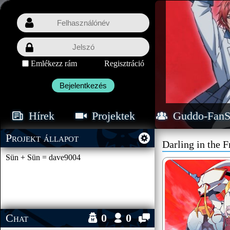
Emlékezz rám
Regisztráció
Bejelentkezés
Hírek
Projektek
Guddo-FanS
Projekt állapot
Darling in the 
Sün + Sün = dave9004
Chat
0
0