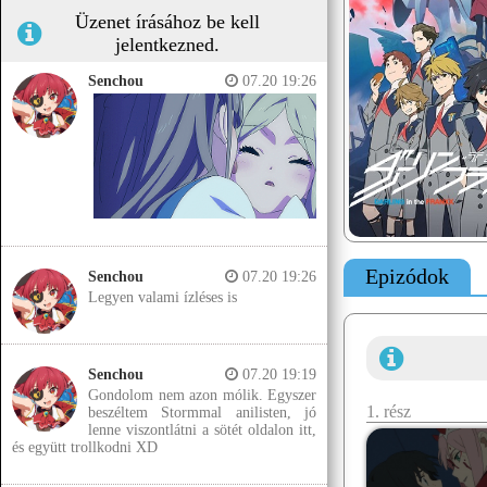
Üzenet írásához be kell
jelentkezned.
Senchou
07.20 19:26
Epizódok
Senchou
07.20 19:26
Legyen valami ízléses is
Senchou
07.20 19:19
Gondolom nem azon mólik. Egyszer
1. rész
beszéltem Stormmal anilisten, jó
lenne viszontlátni a sötét oldalon itt,
és együtt trollkodni XD