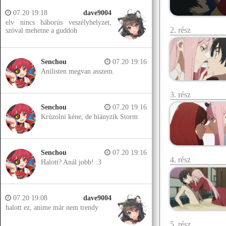
07.20 19:18
dave9004
elv nincs háborús veszélyhelyzet,
2. rész
szóval mehetne a guddoh
Senchou
07.20 19:16
Anilisten megvan asszem.
3. rész
Senchou
07.20 19:16
Krúzolni kéne, de hiányzik Storm
Senchou
07.20 19:16
4. rész
Halott? Anál jobb! :3
07.20 19:08
dave9004
halott ez, anime már nem trendy
5. rész