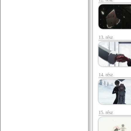
13. rész
Senchou
07.15 17:43
egy két há!
Senchou
07.15 17:42
posztoljunk yuri vagy gay tartalmat
14. rész
Senchou
07.15 17:42
éllesszük fel
15. rész
Senchou
07.15 17:42
am ez a platform méf létezik? :D