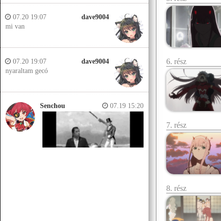
07.20 19:07
dave9004
mi van
6. rész
07.20 19:07
dave9004
nyaraltam gecó
Senchou
07.19 15:20
7. rész
8. rész
Senchou
07.19 15:14
Jobb helyeken a döglött lovakat
kiássák és megerőszakolják, aztán
visszatemetik.