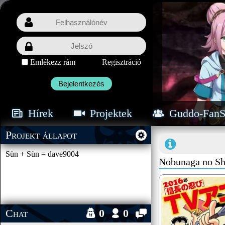
Emlékezz rám
Regisztráció
Bejelentkezés
Hírek
Projektek
Guddo-FanS
Projekt állapot
Sün + Sün = dave9004
Nobunaga no Shi
Chat
0
0