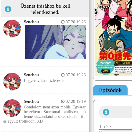
Üzenet írásához be kell
jelentkezned.
Senchou
07.20 19:26
Senchou
07.20 19:26
Legyen valami ízléses is
Epizódok
Senchou
07.20 19:19
Gondolom nem azon mólik. Egyszer
beszéltem Stormmal anilisten, jó
lenne viszontlátni a sötét oldalon itt,
és együtt trollkodni XD
1. rész