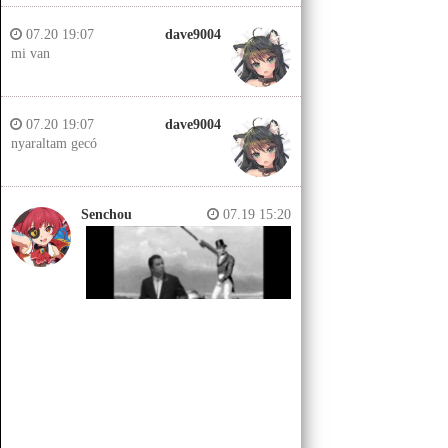
07.20 19:07
dave9004
mi van
07.20 19:07
dave9004
nyaraltam gecó
Senchou
07.19 15:20
Senchou
07.19 15:14
Jobb helyeken a döglött lovakat
kiássák és megerőszakolják, aztán
visszatemetik.