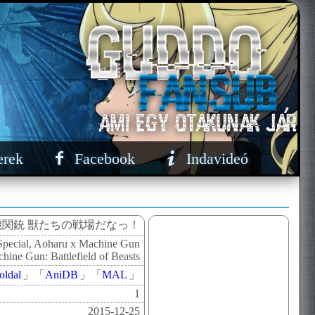
erek
Facebook
Indavideó
機関銃 獣たちの戦場だなっ！
pecial, Aoharu x Machine Gun
hine Gun: Battlefield of Beasts
oldal
」
「
AniDB
」
「
MAL
」
1
2015-12-25