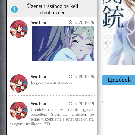
Üzenet írásához be kell
jelentkezned.
Senchou
07.20 19:26
Senchou
07.20 19:26
Epizódok
Legyen valami ízléses is
Senchou
07.20 19:19
Gondolom nem azon mólik. Egyszer
beszéltem Stormmal anilisten, jó
lenne viszontlátni a sötét oldalon itt,
és együtt trollkodni XD