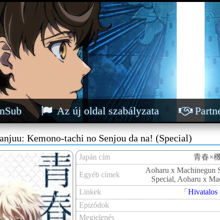
nSub
Az új oldal szabályzata
Partn
anjuu: Kemono-tachi no Senjou da na! (Special)
Japán cím
青春×
Aoharu x Machinegun S
Egyéb címek
Special, Aoharu x Mac
Linkek
「
Hivatalos 
Epizódok
Megjelenés