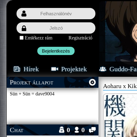
Emlékezz rám
Regisztráció
Bejelentkezés
Hírek
Projektek
Guddo-Fa
Projekt állapot
Aoharu x Kik
Sün + Sün = dave9004
Chat
0
0