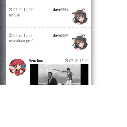
07.20 19:07
dave9004
mi van
07.20 19:07
dave9004
nyaraltam gecó
Senchou
07.19 15:20
Senchou
07.19 15:14
Jobb helyeken a döglött lovakat
kiássák és megerőszakolják, aztán
visszatemetik.