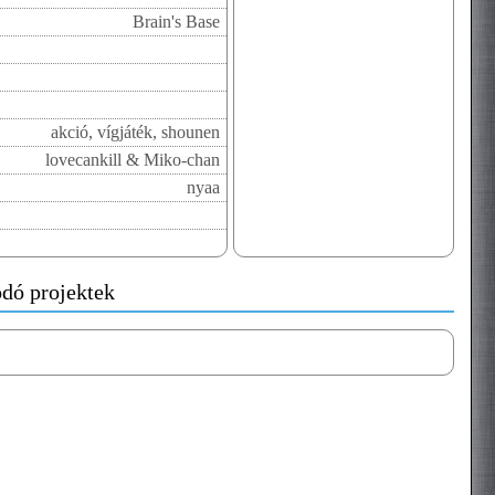
Brain's Base
akció, vígjáték, shounen
lovecankill & Miko-chan
nyaa
dó projektek