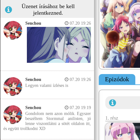
Üzenet írásához be kell
jelentkezned.
Senchou
07.20 19:26
Epizódok
Senchou
07.20 19:26
Legyen valami ízléses is
Senchou
07.20 19:19
Gondolom nem azon mólik. Egyszer
1. rész
beszéltem Stormmal anilisten, jó
lenne viszontlátni a sötét oldalon itt,
és együtt trollkodni XD