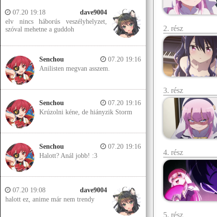
07.20 19:18
dave9004
elv nincs háborús veszélyhelyzet,
2. rész
szóval mehetne a guddoh
Senchou
07.20 19:16
Anilisten megvan asszem.
3. rész
Senchou
07.20 19:16
Krúzolni kéne, de hiányzik Storm
Senchou
07.20 19:16
4. rész
Halott? Anál jobb! :3
07.20 19:08
dave9004
halott ez, anime már nem trendy
5. rész