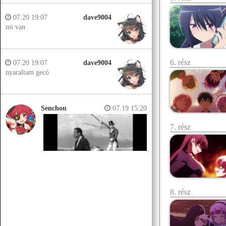
07.20 19:07
dave9004
mi van
6. rész
07.20 19:07
dave9004
nyaraltam gecó
Senchou
07.19 15:20
7. rész
8. rész
Senchou
07.19 15:14
Jobb helyeken a döglött lovakat
kiássák és megerőszakolják, aztán
visszatemetik.