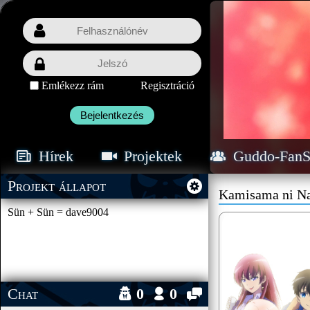
Emlékezz rám
Regisztráció
Bejelentkezés
Hírek
Projektek
Guddo-FanS
Projekt állapot
Kamisama ni Na
Sün + Sün = dave9004
Chat
0
0