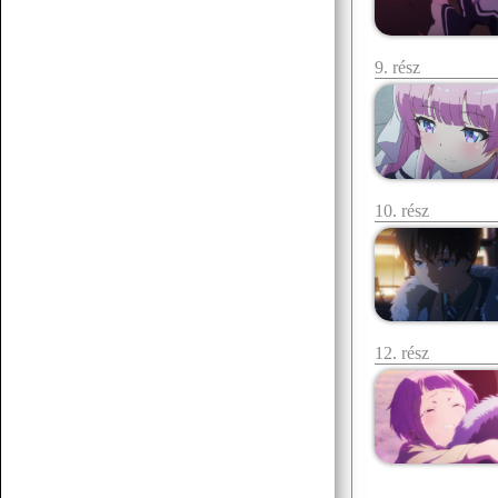
9. rész
07.19 12:38
f.norbert1998
Döglött lovat hagyd aludni
Senchou
07.15 17:53
10. rész
12. rész
Senchou
07.15 17:51
:3
Senchou
07.15 17:50