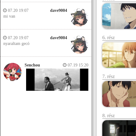
07.20 19:07
dave9004
mi van
6. rész
07.20 19:07
dave9004
nyaraltam gecó
Senchou
07.19 15:20
7. rész
8. rész
Senchou
07.19 15:14
Jobb helyeken a döglött lovakat
kiássák és megerőszakolják, aztán
visszatemetik.