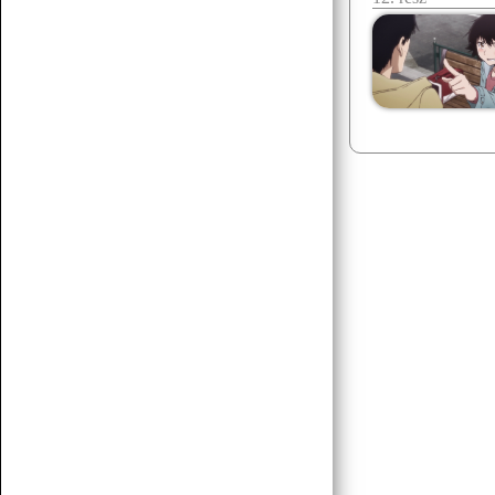
Senchou
07.15 17:43
egy két há!
Senchou
07.15 17:42
posztoljunk yuri vagy gay tartalmat
Senchou
07.15 17:42
éllesszük fel
Senchou
07.15 17:42
am ez a platform méf létezik? :D