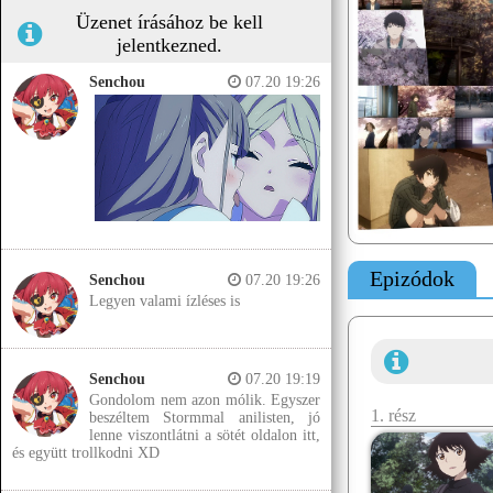
Üzenet írásához be kell
jelentkezned.
Senchou
07.20 19:26
Epizódok
Senchou
07.20 19:26
Legyen valami ízléses is
Senchou
07.20 19:19
Gondolom nem azon mólik. Egyszer
1. rész
beszéltem Stormmal anilisten, jó
lenne viszontlátni a sötét oldalon itt,
és együtt trollkodni XD