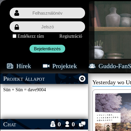
Emlékezz rám
Regisztráció
Bejelentkezés
Hírek
Projektek
Guddo-FanS
Projekt állapot
Yesterday wo Ut
Sün + Sün = dave9004
Chat
0
0