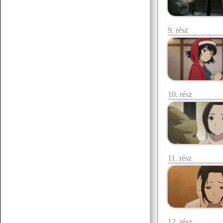
9. rész
07.19 12:38
f.norbert1998
Döglött lovat hagyd aludni
Senchou
07.15 17:53
10. rész
11. rész
Senchou
07.15 17:51
:3
Senchou
07.15 17:50
12. rész