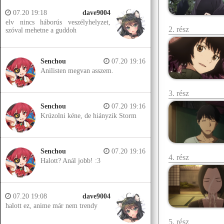
07.20 19:18
dave9004
elv nincs háborús veszélyhelyzet,
2. rész
szóval mehetne a guddoh
Senchou
07.20 19:16
Anilisten megvan asszem.
3. rész
Senchou
07.20 19:16
Krúzolni kéne, de hiányzik Storm
Senchou
07.20 19:16
4. rész
Halott? Anál jobb! :3
07.20 19:08
dave9004
halott ez, anime már nem trendy
5. rész