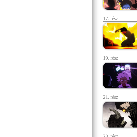
17. rész
07.19 12:38
f.norbert1998
Döglött lovat hagyd aludni
Senchou
07.15 17:53
19. rész
21. rész
Senchou
07.15 17:51
:3
Senchou
07.15 17:50
23. rész