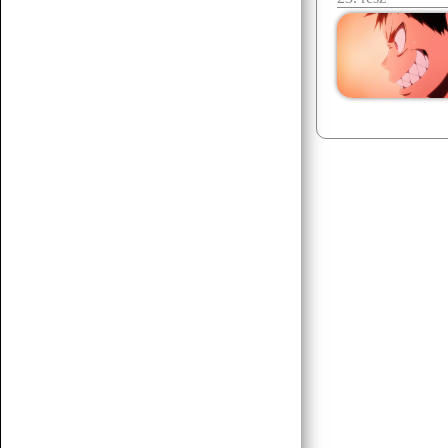
Senchou
07.15 17:43
egy két há!
Senchou
07.15 17:42
posztoljunk yuri vagy gay tartalmat
Senchou
07.15 17:42
éllesszük fel
Senchou
07.15 17:42
am ez a platform méf létezik? :D