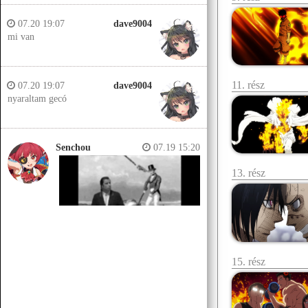
07.20 19:07
dave9004
mi van
11. rész
07.20 19:07
dave9004
nyaraltam gecó
Senchou
07.19 15:20
13. rész
15. rész
Senchou
07.19 15:14
Jobb helyeken a döglött lovakat
kiássák és megerőszakolják, aztán
visszatemetik.