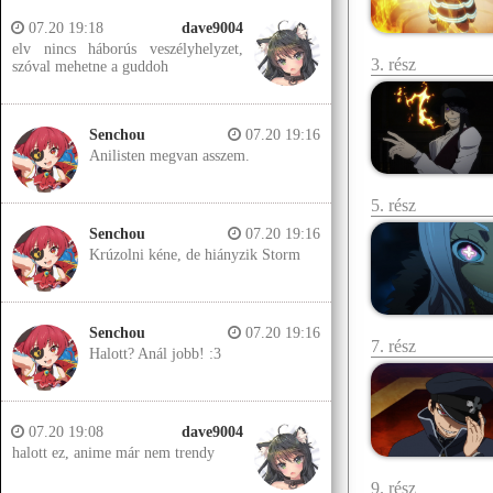
07.20 19:18
dave9004
elv nincs háborús veszélyhelyzet,
3. rész
szóval mehetne a guddoh
Senchou
07.20 19:16
Anilisten megvan asszem.
5. rész
Senchou
07.20 19:16
Krúzolni kéne, de hiányzik Storm
Senchou
07.20 19:16
7. rész
Halott? Anál jobb! :3
07.20 19:08
dave9004
halott ez, anime már nem trendy
9. rész