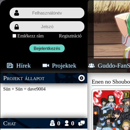
Emlékezz rám
Regisztráció
Bejelentkezés
Hírek
Projektek
Guddo-FanS
Projekt állapot
Enen no Shoubo
Sün + Sün = dave9004
Chat
0
0