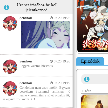
Üzenet írásához be kell
jelentkezned.
Senchou
07.20 19:26
Epizódok
Senchou
07.20 19:26
Legyen valami ízléses is
Senchou
07.20 19:19
Gondolom nem azon mólik. Egyszer
1. rész
beszéltem Stormmal anilisten, jó
lenne viszontlátni a sötét oldalon itt,
és együtt trollkodni XD