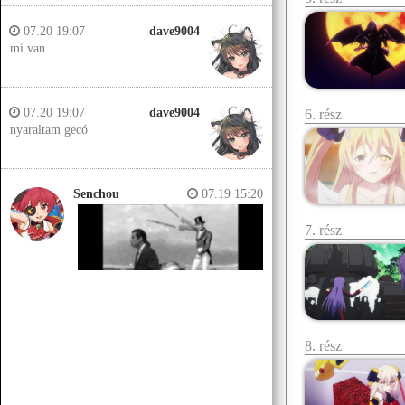
07.20 19:07
dave9004
mi van
07.20 19:07
dave9004
6. rész
nyaraltam gecó
Senchou
07.19 15:20
7. rész
8. rész
Senchou
07.19 15:14
Jobb helyeken a döglött lovakat
kiássák és megerőszakolják, aztán
visszatemetik.