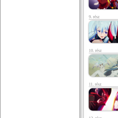
07.19 12:38
f.norbert1998
9. rész
Döglött lovat hagyd aludni
Senchou
07.15 17:53
10. rész
11. rész
Senchou
07.15 17:51
:3
Senchou
07.15 17:50