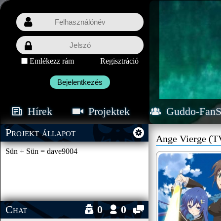
Emlékezz rám
Regisztráció
Bejelentkezés
Hírek
Projektek
Guddo-FanS
Projekt állapot
Ange Vierge (T
Sün + Sün = dave9004
Chat
0
0