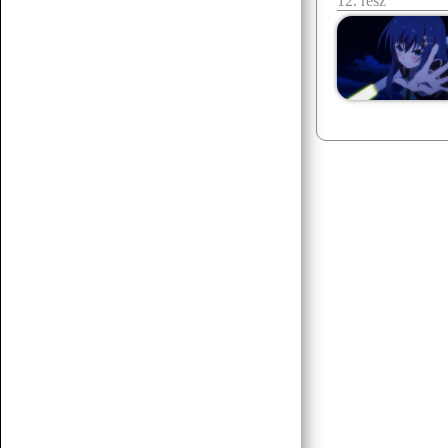
12. rész
Senchou
07.15 17:43
egy két há!
Senchou
07.15 17:42
posztoljunk yuri vagy gay tartalmat
Senchou
07.15 17:42
éllesszük fel
Senchou
07.15 17:42
am ez a platform méf létezik? :D