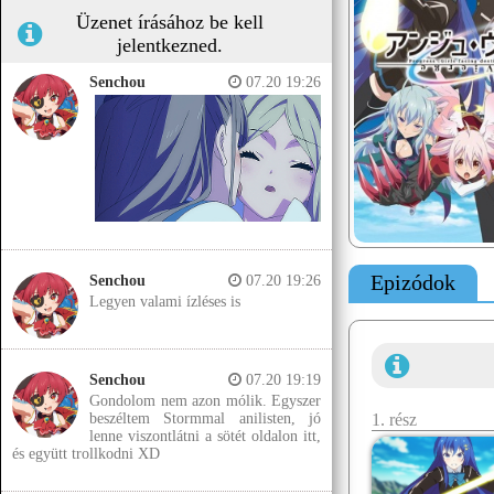
Üzenet írásához be kell
jelentkezned.
Senchou
07.20 19:26
Epizódok
Senchou
07.20 19:26
Legyen valami ízléses is
Senchou
07.20 19:19
Gondolom nem azon mólik. Egyszer
1. rész
beszéltem Stormmal anilisten, jó
lenne viszontlátni a sötét oldalon itt,
és együtt trollkodni XD