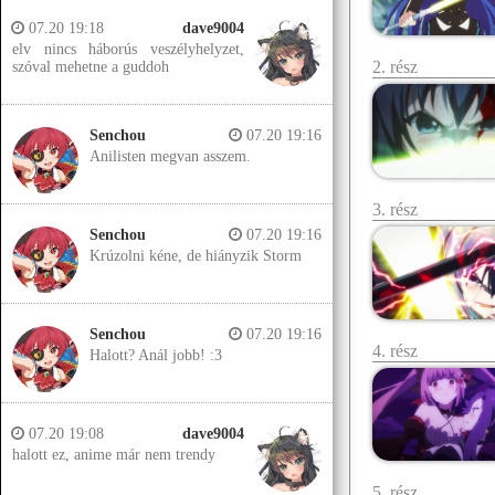
07.20 19:18
dave9004
elv nincs háborús veszélyhelyzet,
2. rész
szóval mehetne a guddoh
Senchou
07.20 19:16
Anilisten megvan asszem.
3. rész
Senchou
07.20 19:16
Krúzolni kéne, de hiányzik Storm
Senchou
07.20 19:16
4. rész
Halott? Anál jobb! :3
07.20 19:08
dave9004
halott ez, anime már nem trendy
5. rész