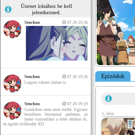
Üzenet írásához be kell
jelentkezned.
Senchou
07.20 19:26
Epizódok
Senchou
07.20 19:26
Legyen valami ízléses is
Senchou
07.20 19:19
Gondolom nem azon mólik. Egyszer
1. rész
beszéltem Stormmal anilisten, jó
lenne viszontlátni a sötét oldalon itt,
és együtt trollkodni XD