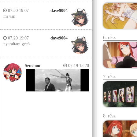
07.20 19:07
dave9004
mi van
6. rész
07.20 19:07
dave9004
nyaraltam gecó
Senchou
07.19 15:20
7. rész
8. rész
Senchou
07.19 15:14
Jobb helyeken a döglött lovakat
kiássák és megerőszakolják, aztán
visszatemetik.