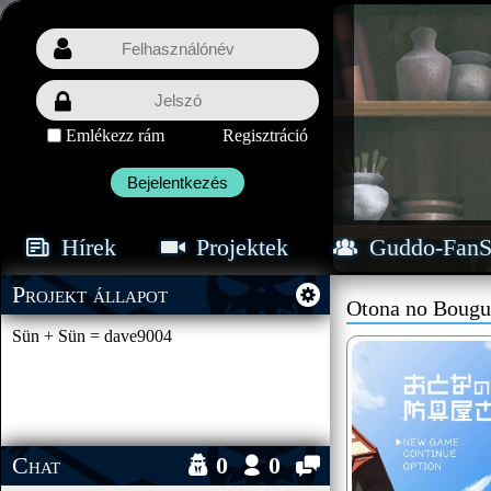
Emlékezz rám
Regisztráció
Bejelentkezés
Hírek
Projektek
Guddo-FanS
Projekt állapot
Otona no Boug
Sün + Sün = dave9004
Chat
0
0