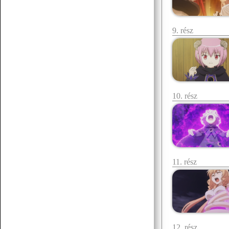
9. rész
07.19 12:38
f.norbert1998
Döglött lovat hagyd aludni
Senchou
07.15 17:53
10. rész
11. rész
Senchou
07.15 17:51
:3
Senchou
07.15 17:50
12. rész