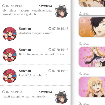
07.20 19:18
dave9004
elv nincs háborús veszélyhelyzet,
2. rész
szóval mehetne a guddoh
Senchou
07.20 19:16
Anilisten megvan asszem.
3. rész
Senchou
07.20 19:16
Krúzolni kéne, de hiányzik Storm
Senchou
07.20 19:16
4. rész
Halott? Anál jobb! :3
07.20 19:08
dave9004
halott ez, anime már nem trendy
5. rész