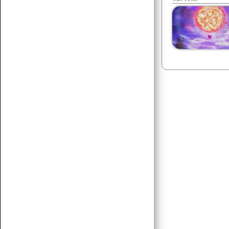
Senchou
07.15 17:43
egy két há!
Senchou
07.15 17:42
posztoljunk yuri vagy gay tartalmat
Senchou
07.15 17:42
éllesszük fel
Senchou
07.15 17:42
am ez a platform méf létezik? :D