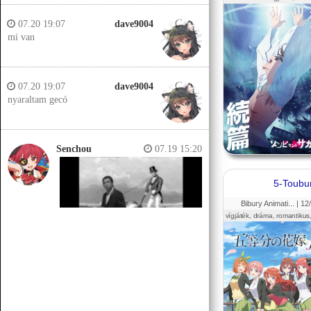
07.20 19:07
dave9004
mi van
07.20 19:07
dave9004
nyaraltam gecó
Senchou
07.19 15:20
5-Toubu
Bibury Animati... |
12
vígjáték, dráma, romantikus, 
Senchou
07.19 15:14
Jobb helyeken a döglött lovakat
kiássák és megerőszakolják, aztán
visszatemetik.