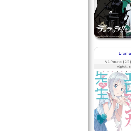
Eroma
A-1 Pictures |
2
/2 
vígjáték, 