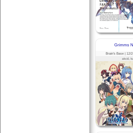
Grimms N
Brain's Base |
12
/2
akció, k