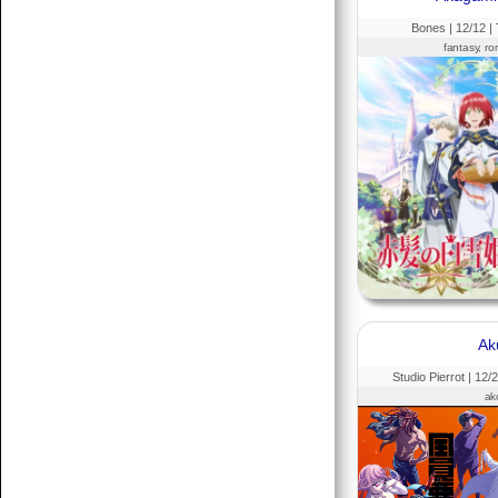
Bones |
12
/12 |
fantasy, r
Senchou
07.15 17:43
egy két há!
Senchou
07.15 17:42
posztoljunk yuri vagy gay tartalmat
Ak
Senchou
07.15 17:42
éllesszük fel
Studio Pierrot |
12
/
akc
Senchou
07.15 17:42
am ez a platform méf létezik? :D