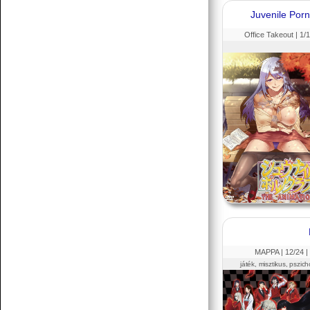
Juvenile Por
Office Takeout |
1
/1
MAPPA |
12
/24 |
játék, misztikus, pszic