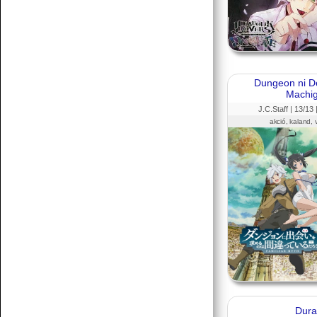
Dungeon ni D
Machig
J.C.Staff |
13
/13 
akció, kaland, 
Dura