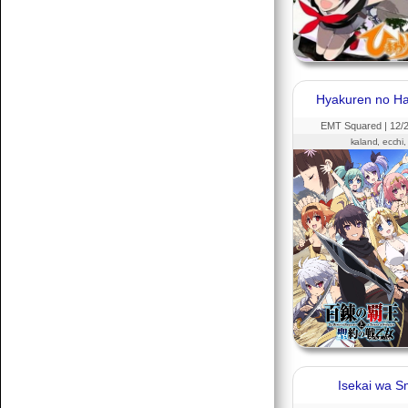
Hyakuren no Ha
EMT Squared |
12
/
kaland, ecchi,
Isekai wa S