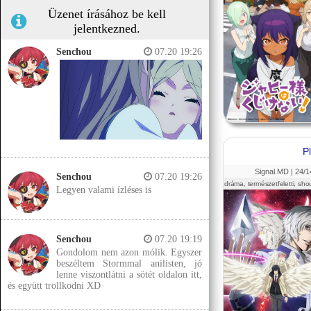
Üzenet írásához be kell
jelentkezned.
Senchou
07.20 19:26
P
Signal.MD |
24
/1
Senchou
07.20 19:26
dráma, természetfeletti, sho
Legyen valami ízléses is
Senchou
07.20 19:19
Gondolom nem azon mólik. Egyszer
beszéltem Stormmal anilisten, jó
lenne viszontlátni a sötét oldalon itt,
és együtt trollkodni XD