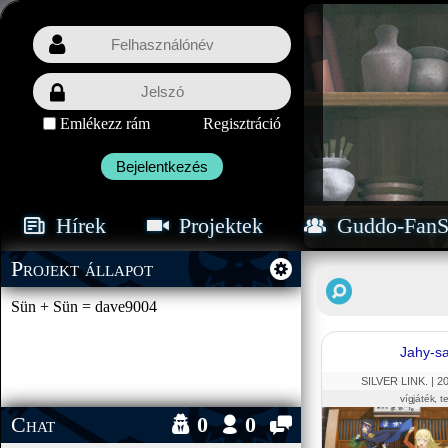
Emlékezz rám
Regisztráció
Bejelentkezés
Hírek
Projektek
Guddo-FanS
Projekt állapot
Sün + Sün = dave9004
Jahy-sa
SILVER LINK. |
2
vígjáték, t
Chat
0
0