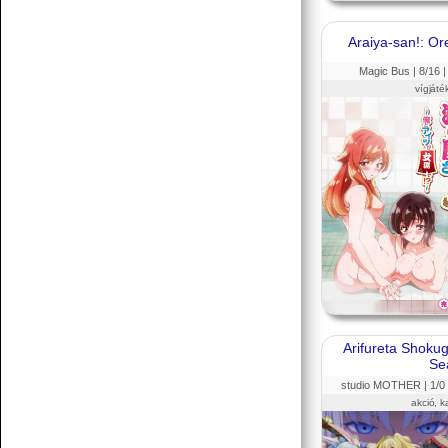
Araiya-san!: Or
Magic Bus |
8
/16 
vígjáté
Arifureta Shoku
Se
studio MOTHER |
1
/0
akció, k