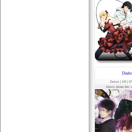
Diabo
Zexcs |
1
/0 |
O
hárem, iskolai élet,