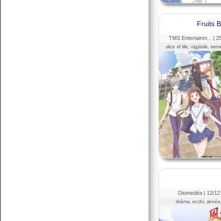
Fruits 
TMS Entertainm... |
2
slice of life, vígjáték, te
Diomedéa |
12
/12
dráma, ecchi, zenés,