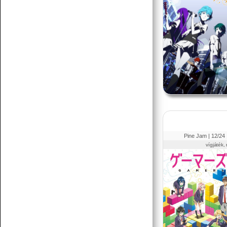
Pine Jam |
12
/24
vígjáték, 