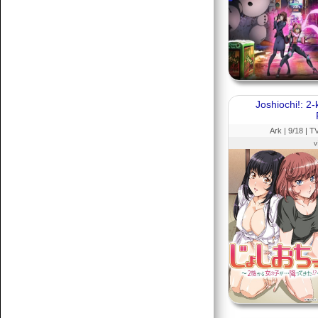
Joshiochi!: 2
Ark |
9
/18 |
T
v