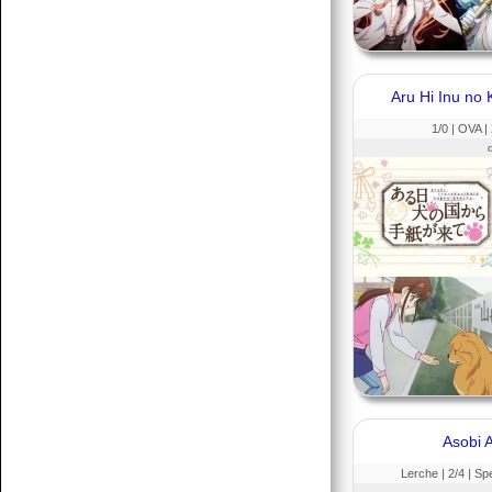
Aru Hi Inu no 
1
/0 |
OVA
|
Asobi 
Lerche |
2
/4 |
Spe