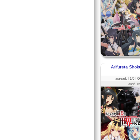
Arifureta Sho
asread. |
1
/0 |
O
akció, k