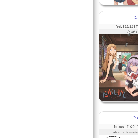
Da
feel. |
12
/12 |
T
vígjáték,
Da
Nexus |
11
/22 |
akció, sci-fi, miszt