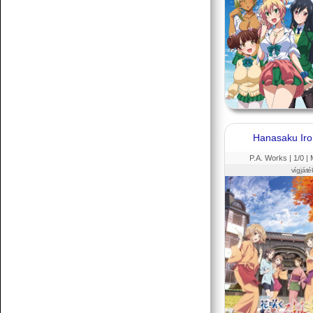
Hanasaku Ir
P.A. Works |
1
/0 |
vígjáté