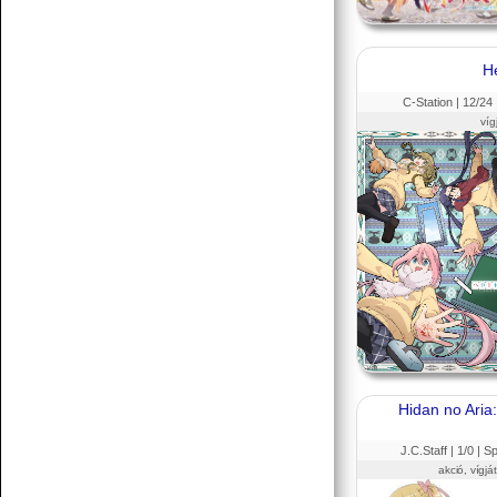
H
C-Station |
12
/24
víg
Hidan no Aria:
J.C.Staff |
1
/0 |
Sp
akció, vígjá