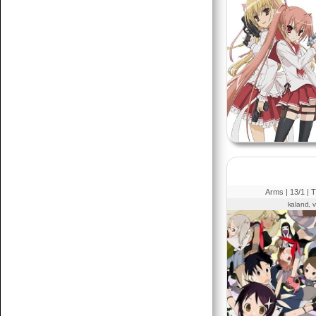
Arms |
13
/1 |
T
kaland, 