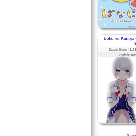
Boku no Kanojo 
n
Studio Blanc |
1
/2 
vígjáték, rom