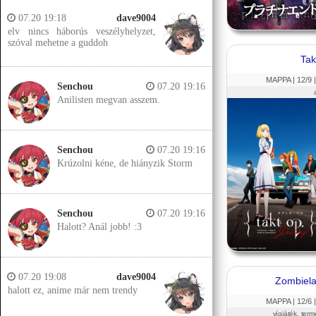
07.20 19:18
dave9004
elv nincs háborús veszélyhelyzet,
szóval mehetne a guddoh
Tak
MAPPA |
12
/9 
Senchou
07.20 19:16
Anilisten megvan asszem.
Senchou
07.20 19:16
Krúzolni kéne, de hiányzik Storm
Senchou
07.20 19:16
Halott? Anál jobb! :3
07.20 19:08
dave9004
Zombiel
halott ez, anime már nem trendy
MAPPA |
12
/6 
vígjáték, term