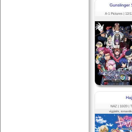
Gunslinger 
A-1 Pictures |
12
/1
Haj
NAZ |
10
/20 |
vígjáték, romantik