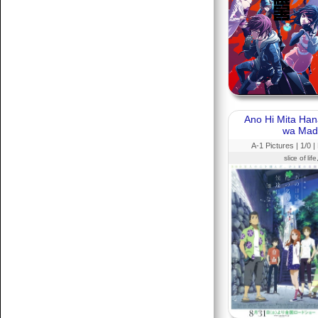
Korábbiak betöltése
Ano Hi Mita Ha
wa Mada
A-1 Pictures |
1
/0 |
slice of li