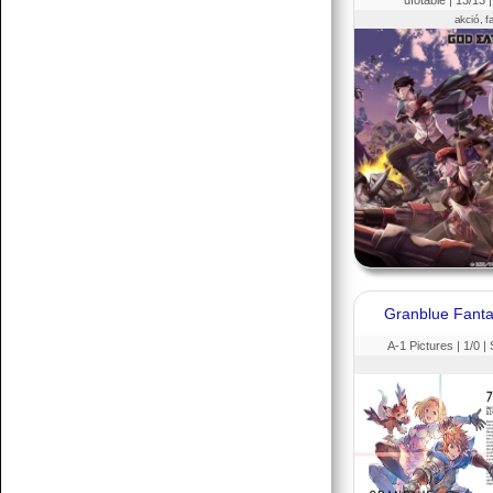
ufotable |
13
/13 
akció, f
Granblue Fanta
A-1 Pictures |
1
/0 |