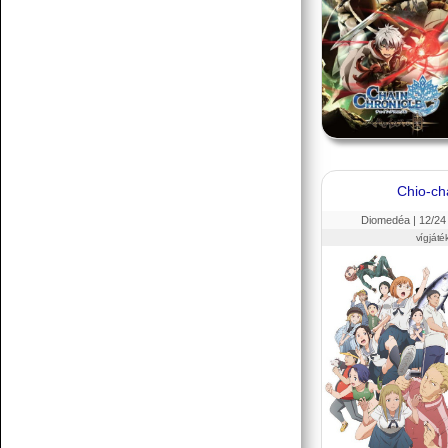
Chio-ch
Diomedéa |
12
/24
vígjáték