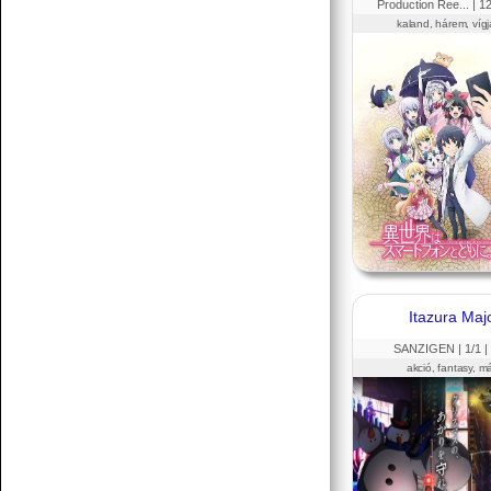
Production Ree... |
1
kaland, hárem, vígj
Itazura Maj
SANZIGEN |
1
/1 |
akció, fantasy, m