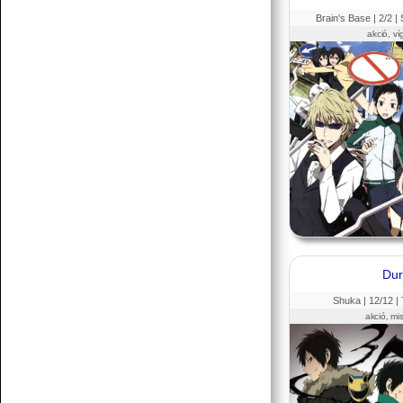
Brain's Base |
2
/2 |
akció, ví
Dur
Shuka |
12
/12 |
akció, mis