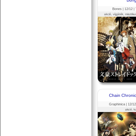
Bung
Bones |
12
/12 |
akció, vígjáték, misztik
Chain Chronic
Graphinica |
12
/12
akció, k