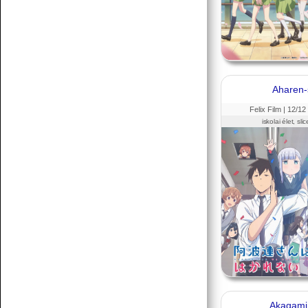
07.19 12:38
f.norbert1998
Döglött lovat hagyd aludni
Aharen-
Senchou
07.15 17:53
Felix Film |
12
/12
iskolai élet, sli
Senchou
07.15 17:51
:3
Senchou
07.15 17:50
Akagami 