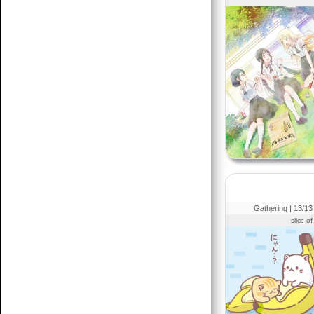
Gathering |
13
/13
slice of