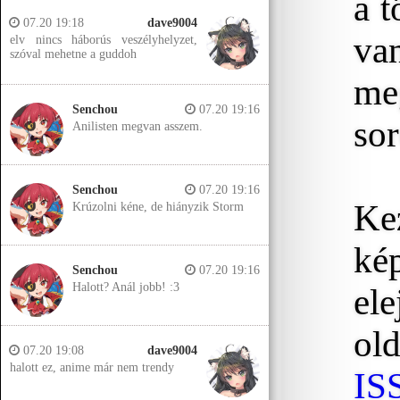
a t
07.20 19:18
dave9004
va
elv nincs háborús veszélyhelyzet,
szóval mehetne a guddoh
me
Senchou
07.20 19:16
sor
Anilisten megvan asszem.
Senchou
07.20 19:16
Kez
Krúzolni kéne, de hiányzik Storm
ké
Senchou
07.20 19:16
Halott? Anál jobb! :3
ele
old
07.20 19:08
dave9004
halott ez, anime már nem trendy
IS