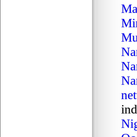
Ma
Mi
Mu
Senchou
07.15 17:43
Na
egy két há!
Na
Senchou
07.15 17:42
Na
posztoljunk yuri vagy gay tartalmat
ne
Senchou
07.15 17:42
éllesszük fel
ind
Ni
Senchou
07.15 17:42
am ez a platform méf létezik? :D