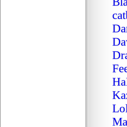
Bl
cat
07.19 12:38
f.norbert1998
Döglött lovat hagyd aludni
Da
Da
Senchou
07.15 17:53
Dr
Fe
Ha
Senchou
07.15 17:51
Ka
:3
Lo
Senchou
07.15 17:50
Ma