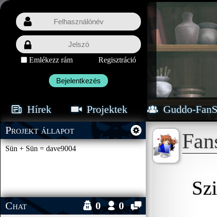
Emlékezz rám
Regisztráció
Bejelentkezés
Hírek
Projektek
Guddo-FanS
Projekt állapot
Fan
Sün + Sün = dave9004
Szi
Chat
0
0