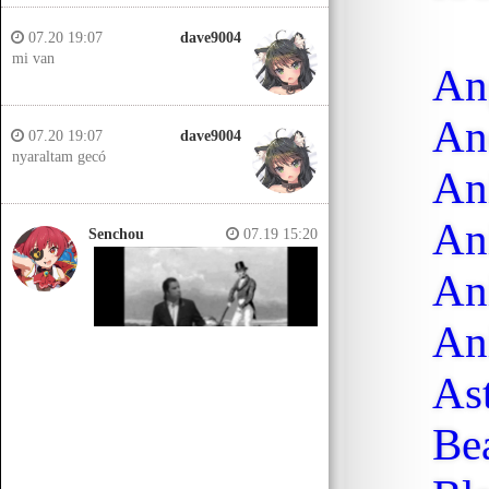
07.20 19:07
dave9004
mi van
An
An
07.20 19:07
dave9004
nyaraltam gecó
An
An
Senchou
07.19 15:20
An
An
As
Be
Senchou
07.19 15:14
Jobb helyeken a döglött lovakat
kiássák és megerőszakolják, aztán
visszatemetik.