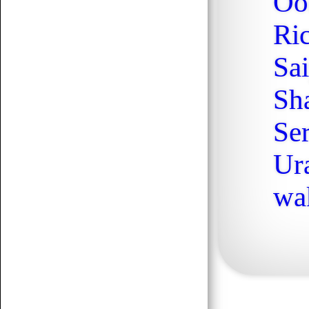
Oo
Ric
Korábbiak betöltése
Sa
Sh
Se
Ur
wa