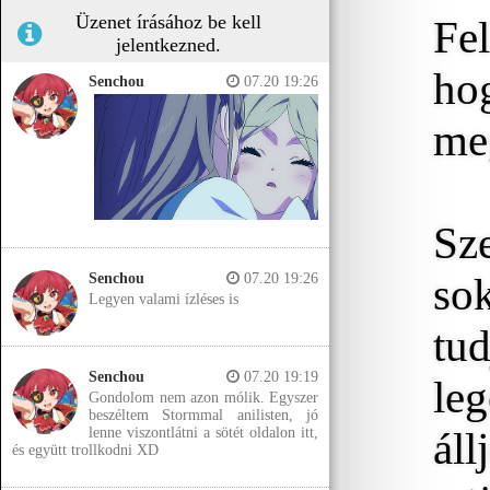
Üzenet írásához be kell
Fe
jelentkezned.
ho
Senchou
07.20 19:26
meg
Sz
so
Senchou
07.20 19:26
Legyen valami ízléses is
tud
Senchou
07.20 19:19
le
Gondolom nem azon mólik. Egyszer
beszéltem Stormmal anilisten, jó
áll
lenne viszontlátni a sötét oldalon itt,
és együtt trollkodni XD