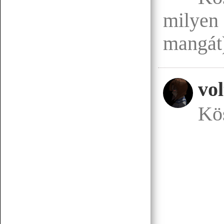
milyen
07.19 12:38
f.norbert1998
mangát
Döglött lovat hagyd aludni
Senchou
07.15 17:53
vo
Kö
Senchou
07.15 17:51
:3
Senchou
07.15 17:50