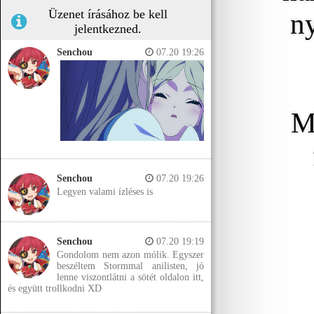
Üzenet írásához be kell
n
jelentkezned.
Senchou
07.20 19:26
M
Senchou
07.20 19:26
Legyen valami ízléses is
Senchou
07.20 19:19
Gondolom nem azon mólik. Egyszer
beszéltem Stormmal anilisten, jó
lenne viszontlátni a sötét oldalon itt,
és együtt trollkodni XD