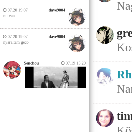
Na
07.20 19:07
dave9004
mi van
gre
07.20 19:07
dave9004
nyaraltam gecó
Ko
Senchou
07.19 15:20
Rh
Na
ti
Senchou
07.19 15:14
Jobb helyeken a döglött lovakat
Kö
kiássák és megerőszakolják, aztán
visszatemetik.