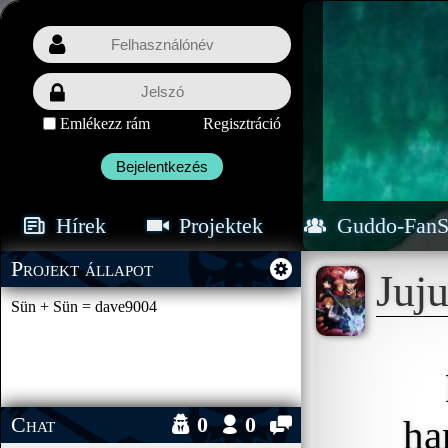
Emlékezz rám
Regisztráció
Bejelentkezés
Hírek
Projektek
Guddo-FanS
Projekt állapot
Juju
Sün + Sün = dave9004
Chat
0
0
ha