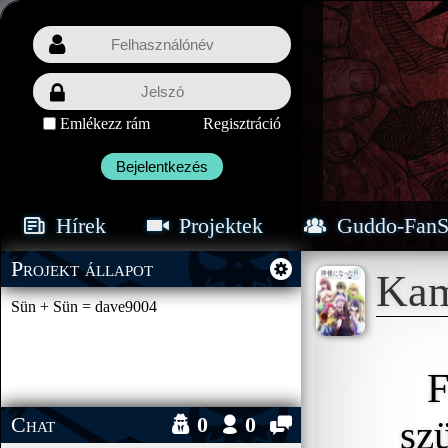
Emlékezz rám
Regisztráció
Bejelentkezés
Hírek
Projektek
Guddo-FanS
Projekt állapot
Kam
Sün + Sün = dave9004
F
Chat
0
0
sz