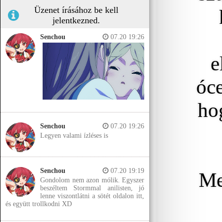
Üzenet írásához be kell
jelentkezned.
Senchou
07.20 19:26
e
óce
ho
Senchou
07.20 19:26
Legyen valami ízléses is
Senchou
07.20 19:19
Me
Gondolom nem azon mólik. Egyszer
beszéltem Stormmal anilisten, jó
lenne viszontlátni a sötét oldalon itt,
és együtt trollkodni XD