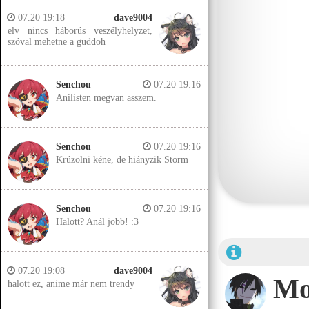
07.20 19:18
dave9004
elv nincs háborús veszélyhelyzet,
szóval mehetne a guddoh
Senchou
07.20 19:16
Anilisten megvan asszem.
Senchou
07.20 19:16
Krúzolni kéne, de hiányzik Storm
Senchou
07.20 19:16
Halott? Anál jobb! :3
07.20 19:08
dave9004
Mo
halott ez, anime már nem trendy