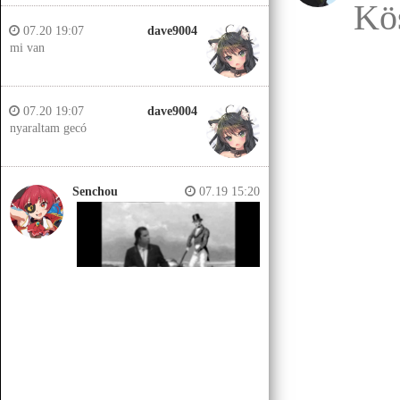
Kö
07.20 19:07
dave9004
mi van
07.20 19:07
dave9004
nyaraltam gecó
Senchou
07.19 15:20
Senchou
07.19 15:14
Jobb helyeken a döglött lovakat
kiássák és megerőszakolják, aztán
visszatemetik.