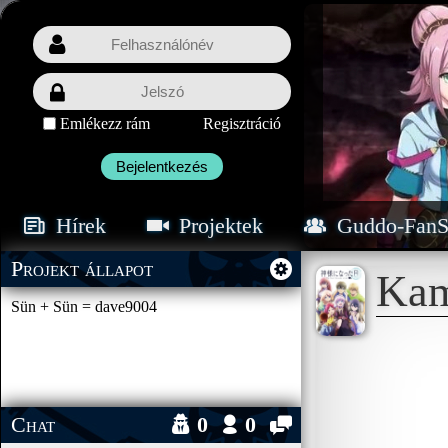
Emlékezz rám
Regisztráció
Bejelentkezés
Hírek
Projektek
Guddo-FanS
Projekt állapot
Kam
Sün + Sün = dave9004
Chat
0
0