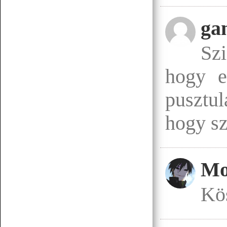
ga
Sz
hogy e
Senchou
07.15 17:43
egy két há!
pusztul
hogy s
Senchou
07.15 17:42
posztoljunk yuri vagy gay tartalmat
Mo
Senchou
07.15 17:42
éllesszük fel
Kö
Senchou
07.15 17:42
am ez a platform méf létezik? :D