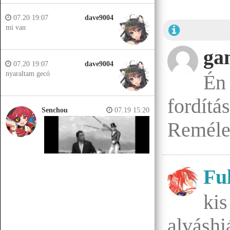
07.20 19:07
dave9004
mi van
ga
07.20 19:07
dave9004
nyaraltam gecó
Én
fordít
Senchou
07.19 15:20
Remélem
Fu
ki
Senchou
07.19 15:14
Jobb helyeken a döglött lovakat
alvásh
kiássák és megerőszakolják, aztán
visszatemetik.