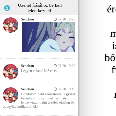
Üzenet írásához be kell
ér
jelentkezned.
Senchou
07.20 19:26
m
bő
f
Senchou
07.20 19:26
Legyen valami ízléses is
Senchou
07.20 19:19
Gondolom nem azon mólik. Egyszer
beszéltem Stormmal anilisten, jó
lenne viszontlátni a sötét oldalon itt,
és együtt trollkodni XD