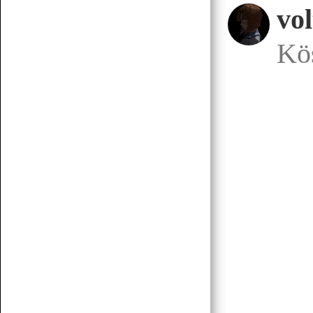
vo
Korábbiak betöltése
Kö