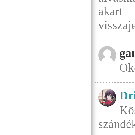
akart 
07.19 12:38
f.norbert1998
visszaj
Döglött lovat hagyd aludni
Senchou
07.15 17:53
ga
Oké
Dr
Senchou
07.15 17:51
:3
Kö
szándé
Senchou
07.15 17:50