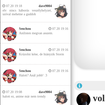
07.20 19:18
dave9004
elv nincs háborús veszélyhelyzet,
szóval mehetne a guddoh
Senchou
07.20 19:16
Anilisten megvan asszem.
Senchou
07.20 19:16
Krúzolni kéne, de hiányzik Storm
Senchou
07.20 19:16
Halott? Anál jobb! :3
07.20 19:08
dave9004
vo
halott ez, anime már nem trendy