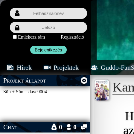
Emlékezz rám
Regisztráció
Bejelentkezés
Hírek
Projektek
Guddo-FanS
Projekt állapot
Kam
Sün + Sün = dave9004
H
Chat
0
0
az