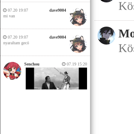
Kö
07.20 19:07
dave9004
mi van
Mo
07.20 19:07
dave9004
nyaraltam gecó
Kö
Senchou
07.19 15:20
Senchou
07.19 15:14
Jobb helyeken a döglött lovakat
kiássák és megerőszakolják, aztán
visszatemetik.