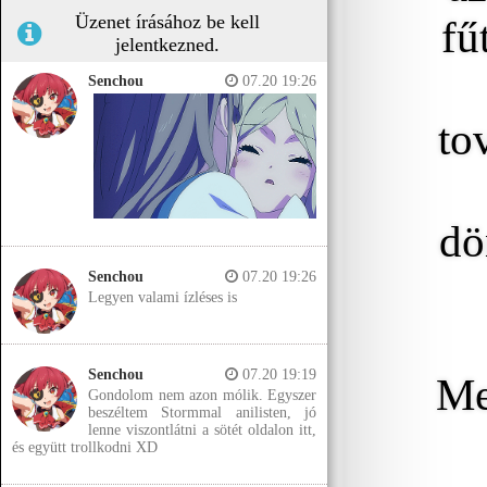
Üzenet írásához be kell
fű
jelentkezned.
Senchou
07.20 19:26
to
dö
Senchou
07.20 19:26
Legyen valami ízléses is
Senchou
07.20 19:19
Me
Gondolom nem azon mólik. Egyszer
beszéltem Stormmal anilisten, jó
lenne viszontlátni a sötét oldalon itt,
és együtt trollkodni XD