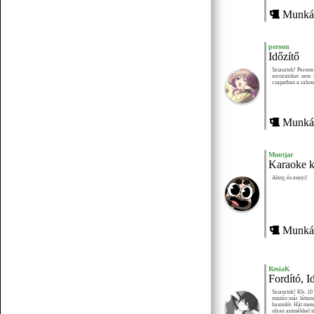
Munkái
peroon
Időzítő
Sziasztok! Peroon
sorozatokat sem
csapatban a rakon
Munkái
Montjar
Karaoke k
Ahoy, és ennyi!
Munkái
ResiaK
Fordító, I
Sziasztok! Kb. 10
miután már látta
hasonlót. Hát mon
olyan animékkel is