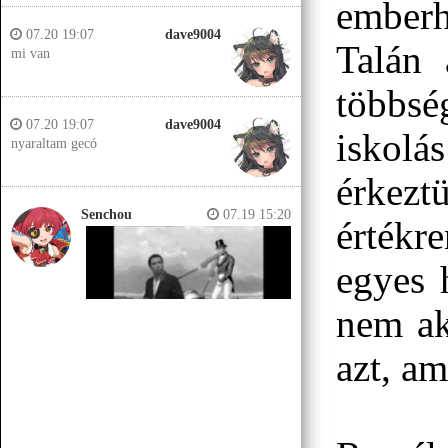
emberhe
07.20 19:07
dave9004
Talán 
mi van
többsé
07.20 19:07
dave9004
iskolá
nyaraltam gecó
érkezt
Senchou
07.19 15:20
értékr
egyes 
nem ak
azt, am
Senchou
07.19 15:14
Jobb helyeken a döglött lovakat
kiássák és megerőszakolják, aztán
visszatemetik.