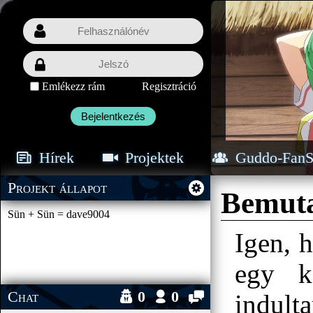
Emlékezz rám
Regisztráció
Bejelentkezés
Hírek
Projektek
Guddo-FanS
Projekt állapot
Bemuta
Sün + Sün = dave9004
Igen, 
egy k
Chat
0
0
indult