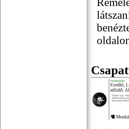
Reméle
látsza
07.19 12:38
f.norbert1998
Döglött lovat hagyd aludni
benézt
oldalon
Senchou
07.15 17:53
Csapat
StormSpike
Fordító, 
időzítő, A
Senchou
07.15 17:51
Támadt egy elmeb
:3
vállalkozásom más
Keressetek bátran
Munkái
Senchou
07.15 17:50