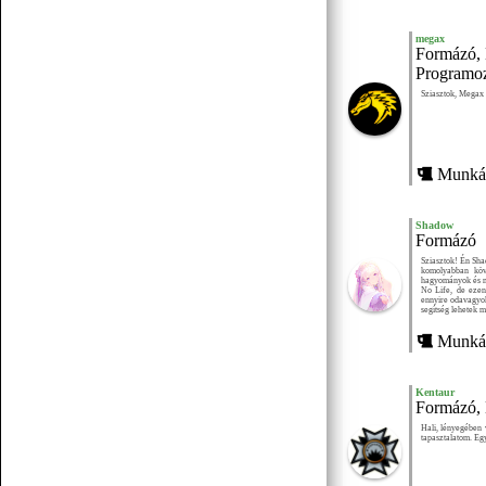
megax
Formázó, 
Korábbiak betöltése
Programoz
Sziasztok, Megax 
Munkái
Shadow
Formázó
Sziasztok! Én Sha
komolyabban köv
hagyományok és m
No Life, de ezen
ennyire odavagyok
segítség lehetek m
Munkái
Kentaur
Formázó, 
Hali, lényegében 
tapasztalatom. Eg