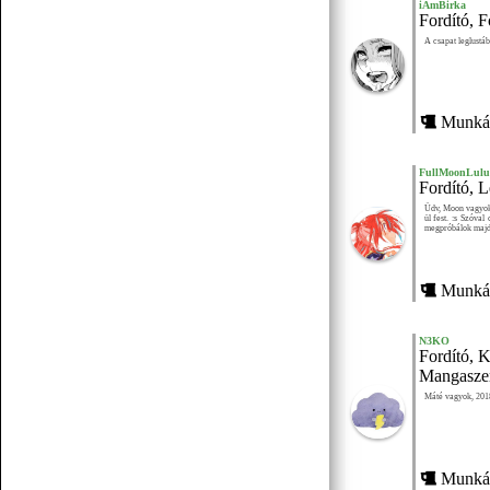
iAmBirka
Fordító, F
A csapat leglustáb
Munkái
Senchou
07.15 17:43
FullMoonLulu
egy két há!
Fordító, L
Üdv, Moon vagyok,
ül fest. :s Szóv
megpróbálok majd 
Senchou
07.15 17:42
posztoljunk yuri vagy gay tartalmat
Munkái
N3KO
Senchou
07.15 17:42
Fordító, K
éllesszük fel
Mangasze
Máté vagyok, 201
Senchou
07.15 17:42
am ez a platform méf létezik? :D
Munkái