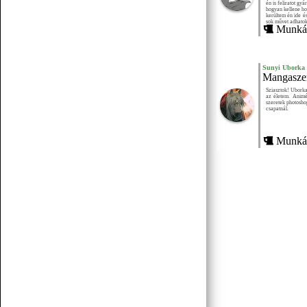
én is feliratot gy
hogyan kellene ho
kerültem én ide é
sok művet adhatok
Munkái
Sunyi Uborka
Mangaszer
Sziasztok! Uborka
az életem. Animé
szeretek photosho
csapatnál.
Munkái