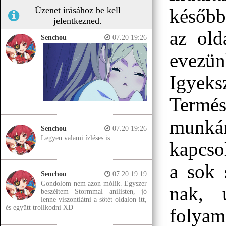
Üzenet írásához be kell
később
jelentkezned.
az old
Senchou
07.20 19:26
evezün
Igyeks
Termé
munká
Senchou
07.20 19:26
Legyen valami ízléses is
kapcso
a sok 
Senchou
07.20 19:19
Gondolom nem azon mólik. Egyszer
nak, 
beszéltem Stormmal anilisten, jó
lenne viszontlátni a sötét oldalon itt,
és együtt trollkodni XD
folya