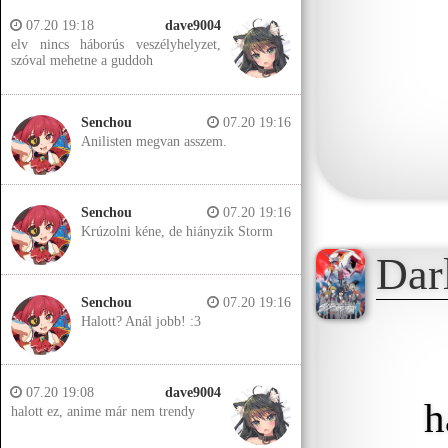
07.20 19:18
dave9004
elv nincs háborús veszélyhelyzet,
szóval mehetne a guddoh
Senchou
07.20 19:16
Anilisten megvan asszem.
Senchou
07.20 19:16
Krúzolni kéne, de hiányzik Storm
Dar
Senchou
07.20 19:16
Halott? Anál jobb! :3
07.20 19:08
dave9004
h
halott ez, anime már nem trendy