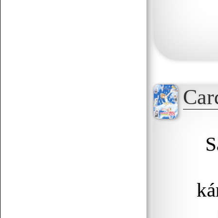
Korábbiak betöltése
Car
S
ká