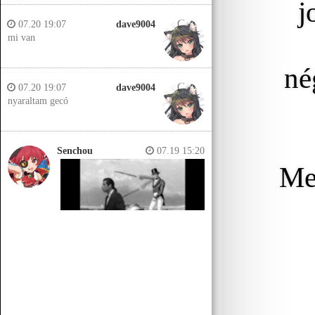
j
07.20 19:07
dave9004
mi van
né
07.20 19:07
dave9004
nyaraltam gecó
Senchou
07.19 15:20
Meg
Senchou
07.19 15:14
Jobb helyeken a döglött lovakat
kiássák és megerőszakolják, aztán
visszatemetik.