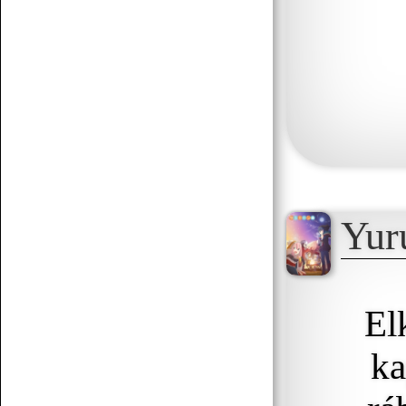
07.19 12:38
f.norbert1998
Döglött lovat hagyd aludni
Senchou
07.15 17:53
Yur
Senchou
07.15 17:51
:3
El
ka
Senchou
07.15 17:50