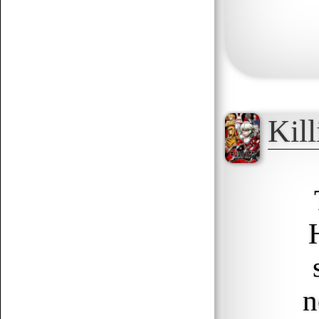
Kill
n