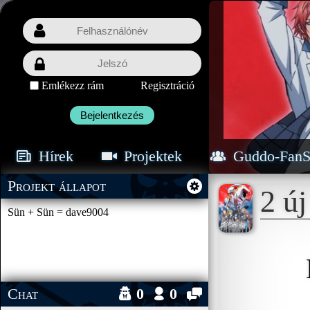
Emlékezz rám
Regisztráció
Bejelentkezés
Hírek
Projektek
Guddo-FanS
Projekt állapot
2 ú
Sün + Sün = dave9004
Chat
0
0