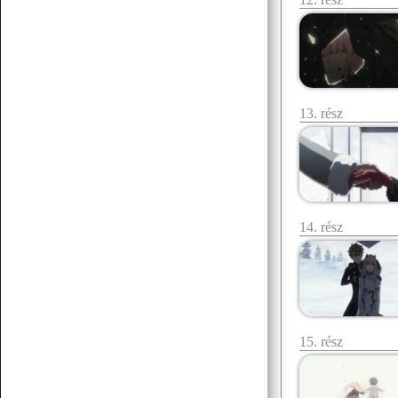
13. rész
Senchou
07.15 17:43
egy két há!
Senchou
07.15 17:42
posztoljunk yuri vagy gay tartalmat
14. rész
Senchou
07.15 17:42
éllesszük fel
15. rész
Senchou
07.15 17:42
am ez a platform méf létezik? :D