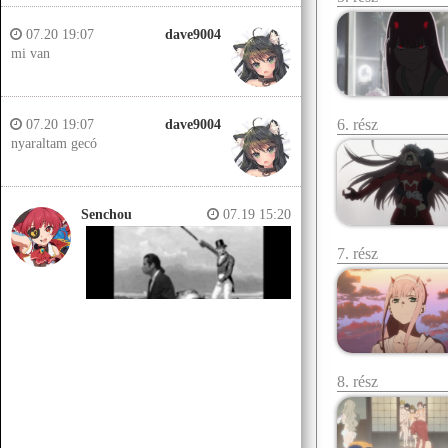
07.20 19:07
dave9004
mi van
6. rész
07.20 19:07
dave9004
nyaraltam gecó
Senchou
07.19 15:20
7. rész
8. rész
Senchou
07.19 15:14
Jobb helyeken a döglött lovakat
kiássák és megerőszakolják, aztán
visszatemetik.