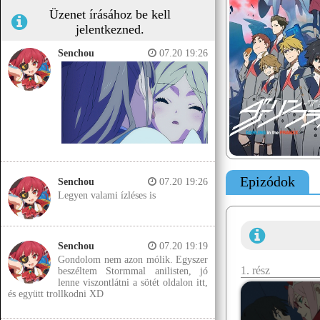
Üzenet írásához be kell
jelentkezned.
Senchou
07.20 19:26
Epizódok
Senchou
07.20 19:26
Legyen valami ízléses is
Senchou
07.20 19:19
Gondolom nem azon mólik. Egyszer
1. rész
beszéltem Stormmal anilisten, jó
lenne viszontlátni a sötét oldalon itt,
és együtt trollkodni XD