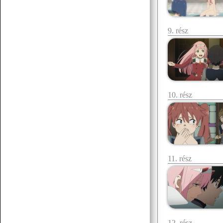
07.19 12:38
f.norbert1998
9. rész
Döglött lovat hagyd aludni
Senchou
07.15 17:53
10. rész
11. rész
Senchou
07.15 17:51
:3
Senchou
07.15 17:50
12. rész