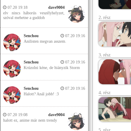
07.20 19:18
dave9004
elv nincs háborús veszélyhelyzet,
2. rész
szóval mehetne a guddoh
Senchou
07.20 19:16
Anilisten megvan asszem.
3. rész
Senchou
07.20 19:16
Krúzolni kéne, de hiányzik Storm
Senchou
07.20 19:16
4. rész
Halott? Anál jobb! :3
07.20 19:08
dave9004
halott ez, anime már nem trendy
5. rész