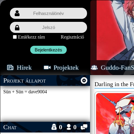
Emlékezz rám
Regisztráció
Bejelentkezés
Hírek
Projektek
Guddo-FanS
Projekt állapot
Darling in the 
Sün + Sün = dave9004
Chat
0
0