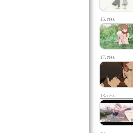
Korábbiak betöltése
16. rész
17. rész
18. rész