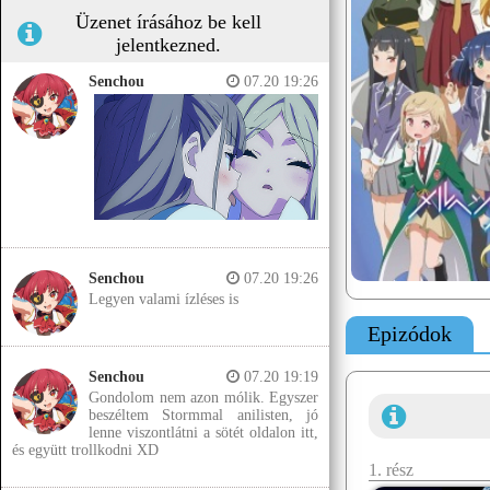
Üzenet írásához be kell
jelentkezned.
Senchou
07.20 19:26
Senchou
07.20 19:26
Legyen valami ízléses is
Epizódok
Senchou
07.20 19:19
Gondolom nem azon mólik. Egyszer
beszéltem Stormmal anilisten, jó
lenne viszontlátni a sötét oldalon itt,
és együtt trollkodni XD
1. rész