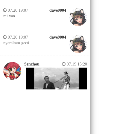
07.20 19:07
dave9004
mi van
07.20 19:07
dave9004
nyaraltam gecó
Senchou
07.19 15:20
Senchou
07.19 15:14
Jobb helyeken a döglött lovakat
kiássák és megerőszakolják, aztán
visszatemetik.