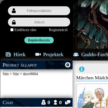
Emlékezz rám
Regisztráció
Bejelentkezés
Hírek
Projektek
Guddo-FanS
Projekt állapot
Sün + Sün = dave9004
Märchen Mädche
Chat
0
0