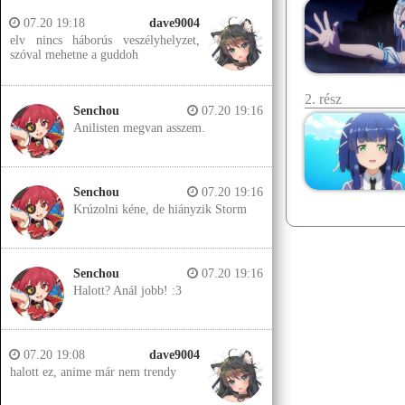
07.20 19:18
dave9004
elv nincs háborús veszélyhelyzet,
szóval mehetne a guddoh
2. rész
Senchou
07.20 19:16
Anilisten megvan asszem.
Senchou
07.20 19:16
Krúzolni kéne, de hiányzik Storm
Senchou
07.20 19:16
Halott? Anál jobb! :3
07.20 19:08
dave9004
halott ez, anime már nem trendy