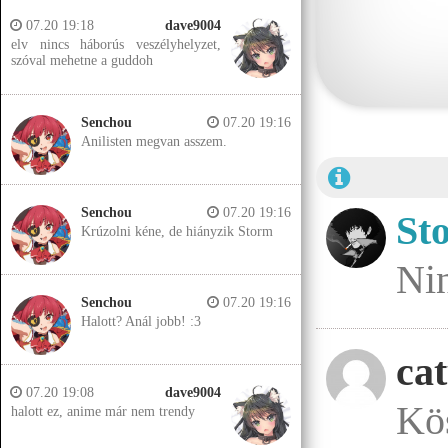
07.20 19:18
dave9004
elv nincs háborús veszélyhelyzet,
szóval mehetne a guddoh
Senchou
07.20 19:16
Anilisten megvan asszem.
Senchou
07.20 19:16
St
Krúzolni kéne, de hiányzik Storm
Nin
Senchou
07.20 19:16
Halott? Anál jobb! :3
cat
07.20 19:08
dave9004
Kö
halott ez, anime már nem trendy