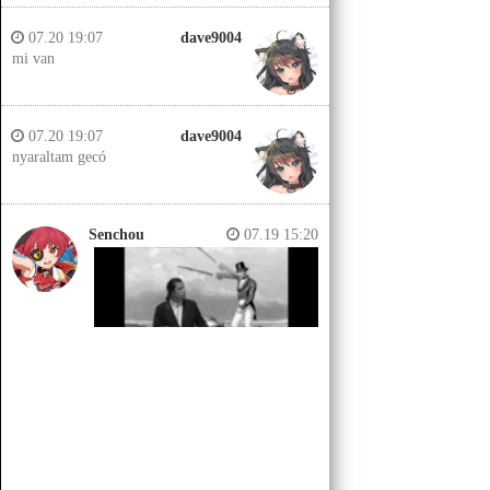
07.20 19:07
dave9004
mi van
07.20 19:07
dave9004
nyaraltam gecó
Senchou
07.19 15:20
Senchou
07.19 15:14
Jobb helyeken a döglött lovakat
kiássák és megerőszakolják, aztán
visszatemetik.