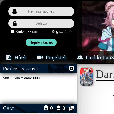
Emlékezz rám
Regisztráció
Bejelentkezés
Hírek
Projektek
Guddo-FanS
Projekt állapot
Dar
Sün + Sün = dave9004
Chat
0
0