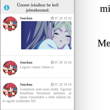
Üzenet írásához be kell
mi
jelentkezned.
Senchou
07.20 19:26
Meg
Senchou
07.20 19:26
Legyen valami ízléses is
Senchou
07.20 19:19
Gondolom nem azon mólik. Egyszer
beszéltem Stormmal anilisten, jó
lenne viszontlátni a sötét oldalon itt,
és együtt trollkodni XD